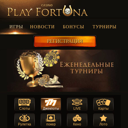
ИГРЫ
НОВОСТИ
БОНУСЫ
ТУРНИРЫ
РЕГИСТРАЦИЯ
Слоты
Джекпоты
LIVE
Карты
Видео
Рулетка
покер
Кено
Лото