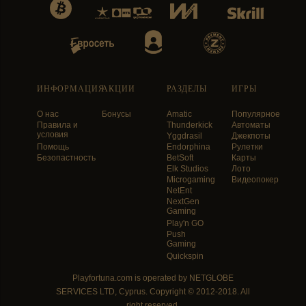
ИНФОРМАЦИЯ
АКЦИИ
РАЗДЕЛЫ
ИГРЫ
О нас
Бонусы
Amatic
Популярное
Правила и
Thunderkick
Автоматы
условия
Yggdrasil
Джекпоты
Помощь
Endorphina
Рулетки
Безопастность
BetSoft
Карты
Elk Studios
Лото
Microgaming
Видеопокер
NetEnt
NextGen
Gaming
Play'n GO
Push
Gaming
Quickspin
Playfortuna.com is operated by NETGLOBE
SERVICES LTD, Cyprus. Copyright © 2012-2018. All
right reserved.