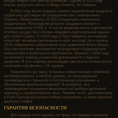
ресурс избрал этот метод основным. Однако в 2011 году
портал выпустил слоты от Magic Dreams, Ас Гейминг.
В 2012 году была создана первая лицензионная модель и
подписаны договоры на сотрудничество с компаниями
Плейтек, Микрогейминг. В 2013 концепция поменялась
кардинально. Руководство решило создавать контент с
использованием HTML 5. А после решения вести партнерство
в Unibet, ресурс был обязан создавать оригинальные машин
для Unibet Casino. С 2014 года о Пуш Гейминге нет никаких
новостей, активная деятельность идёт на спад. Но к началу
2015 открывается развлечение под названием Bonus Beans.
Оно без проблем запускается посредством стационарного
компьютера и мобильного приложения. Именно с 2016 года
начинается период усиленной деятельности и бурного
развития. В этот период организация уже могла похвастаться
наличием портфолио с 15 играми.
Разумеется, до таких титанов в сфере онлайн гемблинга,
как Микрогейминг и НетЕнт, далеко, но описываемый
производитель стремится к постоянному улучшению и
обновлению арсенала моделей. В основном, все
произведения оснащены возможностью выбора денежной
единицы и правом избрать язык. Помимо этого, достоинством
в Push Gaming выступают гибкие параметры, а также крупный
диапазон ставок.
ГАРАНТИЯ БЕЗОПАСНОСТИ
Для начала стоит указать тот факт, что фирма получила