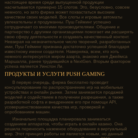
настоящее время среди выпущенной продукции
насчитывается примерно 15 слотов. Это, безусловно, совсем
немного, но зато фирма может похвастаться высоким
качеством своих моделей. Все слоты и игровые автоматы
увлекательны и продуманны. Пуш Гейминг успешно
сотрудничает со многими производителями. Общение и
партнерство с другими организациями помогает им расширять
свою сферу деятельности и создавать качественный контент.
Невзирая на незначительное число творений, разработанных
ими, Пуш Гейминг признана достаточно успешной благодаря
известному имени создателя. Наверняка, всем, кто хоть
немного интересуется миром азарта, знакомо имя Джеймса
Маршалла, ранее трудившийся в NextGen. Вторым фактором
успеха является Уинстон Ли.
ПРОДУКТЫ И УСЛУГИ PUSH GAMING
В первую очередь, фирма бесплатно проводит
консультирование по распространению игр на мобильных
устройствах и онлайн рынке. Затем занимается продажей
моделей и содействием в получении разрешения, а также
разработкой софта и внедрением его при помощи API,
усовершенствованием качества игр, проверкой и
опробованием машин.
Изначально площадка планировала заниматься
созданием аппаратов, чтобы играть в онлайн казино. Она
решила переносить наземное оборудование в виртуальный
мир. Этот принцип работы не является новым, но данный