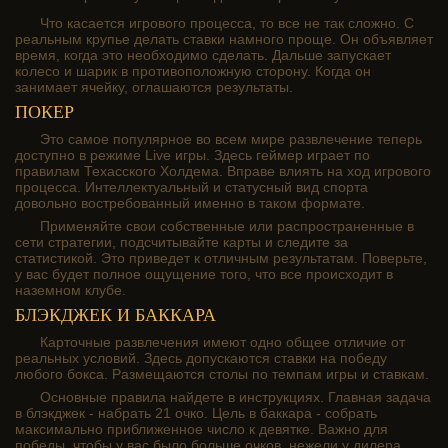
Что касается игрового процесса, то все не так сложно. С
реальным крупье делать ставки намного проще. Он объявляет
время, когда это необходимо сделать. Дальше запускает
колесо и шарик в противоположную сторону. Когда он
занимает ячейку, оглашаются результаты.
ПОКЕР
Это самое популярное во всем мире развлечение теперь
доступно в режиме Live игры. Здесь геймер играет по
правилам Техасского Холдема. Вправе влиять на ход игрового
процесса. Интеллектуальный и статусный вид спорта
довольно востребованный именно в таком формате.
Применяйте свои собственные или распространенные в
сети стратегии, подсчитывайте карты и следите за
статистикой. Это приведет к отличным результатам. Поверьте,
у вас будет полное ощущение того, что все происходит в
наземном клубе.
БЛЭКДЖЕК И БАККАРА
Карточные развлечения имеют одно общее отличие от
реальных условий. Здесь допускаются ставки на победу
любого бокса. Размещаются столы по темпам игры и ставкам.
Основные правила найдете в инструкциях. Главная задача
в блэкджек - набрать 21 очко. Цель в баккара - собрать
максимально приближенное число к девятке. Важно для
победы, чтобы у вас было больше очков, нежели у дилера.