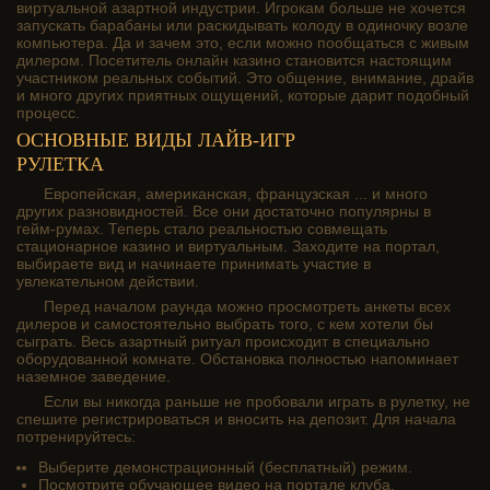
виртуальной азартной индустрии. Игрокам больше не хочется
запускать барабаны или раскидывать колоду в одиночку возле
компьютера. Да и зачем это, если можно пообщаться с живым
дилером. Посетитель онлайн казино становится настоящим
участником реальных событий. Это общение, внимание, драйв
и много других приятных ощущений, которые дарит подобный
процесс.
ОСНОВНЫЕ ВИДЫ ЛАЙВ-ИГР
РУЛЕТКА
Европейская, американская, французская ... и много
других разновидностей. Все они достаточно популярны в
гейм-румах. Теперь стало реальностью совмещать
стационарное казино и виртуальным. Заходите на портал,
выбираете вид и начинаете принимать участие в
увлекательном действии.
Перед началом раунда можно просмотреть анкеты всех
дилеров и самостоятельно выбрать того, с кем хотели бы
сыграть. Весь азартный ритуал происходит в специально
оборудованной комнате. Обстановка полностью напоминает
наземное заведение.
Если вы никогда раньше не пробовали играть в рулетку, не
спешите регистрироваться и вносить на депозит. Для начала
потренируйтесь:
Выберите демонстрационный (бесплатный) режим.
Посмотрите обучающее видео на портале клуба.