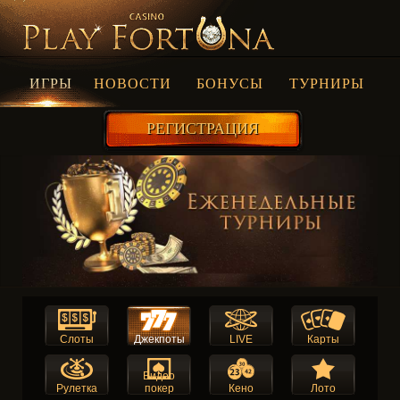
ИГРЫ
НОВОСТИ
БОНУСЫ
ТУРНИРЫ
РЕГИСТРАЦИЯ
Слоты
Джекпоты
LIVE
Карты
Видео
Рулетка
покер
Кено
Лото