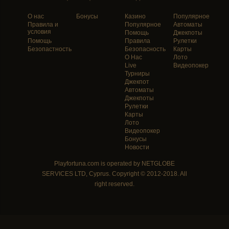
О нас
Бонусы
Казино
Популярное
Правила и
Популярное
Автоматы
условия
Помощь
Джекпоты
Помощь
Правила
Рулетки
Безопастность
Безопасность
Карты
О Нас
Лото
Live
Видеопокер
Турниры
Джекпот
Автоматы
Джекпоты
Рулетки
Карты
Лото
Видеопокер
Бонусы
Новости
Playfortuna.com is operated by NETGLOBE
SERVICES LTD, Cyprus. Copyright © 2012-2018. All
right reserved.