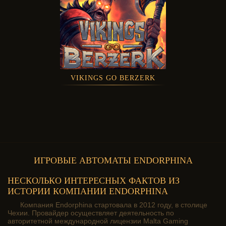
VIKINGS GO BERZERK
ИГРОВЫЕ АВТОМАТЫ ENDORPHINA
НЕСКОЛЬКО ИНТЕРЕСНЫХ ФАКТОВ ИЗ
ИСТОРИИ КОМПАНИИ ENDORPHINA
Компания Endorphina стартовала в 2012 году, в столице
Чехии. Провайдер осуществляет деятельность по
авторитетной международной лицензии Malta Gaming