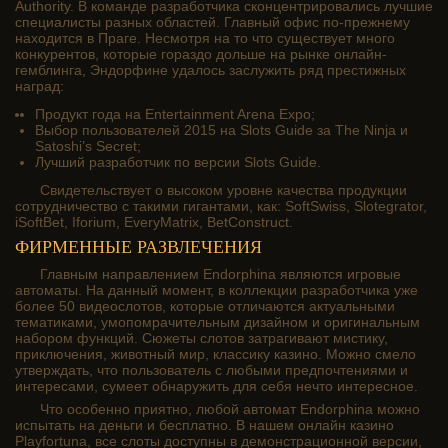
Authority. В команде разработчика сконцентрировались лучшие
специалисты разных областей. Главный офис по-прежнему
находится в Праге. Несмотря на то что существует много
конкурентов, которые гораздо дольше на рынке онлайн-
гемблинга, Эндорфине удалось заслужить ряд престижных
наград:
Продукт года на Entertainment Arena Expo;
Выбор пользователей 2015 на Slots Guide за The Ninja и
Satoshi’s Secret;
Лучший разработчик по версии Slots Guide.
Свидетельствует о высоком уровне качества продукции
сотрудничество с такими гигантами, как: SoftSwiss, Slotegrator,
iSoftBet, Iforium, EveryMatrix, BetConstruct.
ФИРМЕННЫЕ РАЗВЛЕЧЕНИЯ
Главным направлением Endorphina являются игровые
автоматы. На данный момент, в коллекции разработчика уже
более 50 видеослотов, которые отличаются актуальными
тематиками, умопомрачительным дизайном и оригинальным
набором функций. Сюжеты слотов затрагивают мистику,
приключения, животный мир, классику казино. Можно смело
утверждать, что пользователь с любыми предпочтениями и
интересами, сумеет обнаружить для себя нечто интересное.
Что особенно приятно, любой автомат Endorphina можно
испытать на деньги и бесплатно. В нашем онлайн казино
Playfortuna, все слоты доступны в демонстрационной версии,