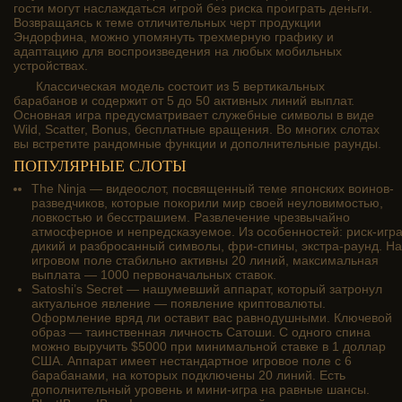
гости могут наслаждаться игрой без риска проиграть деньги.
Возвращаясь к теме отличительных черт продукции
Эндорфина, можно упомянуть трехмерную графику и
адаптацию для воспроизведения на любых мобильных
устройствах.
Классическая модель состоит из 5 вертикальных
барабанов и содержит от 5 до 50 активных линий выплат.
Основная игра предусматривает служебные символы в виде
Wild, Scatter, Bonus, бесплатные вращения. Во многих слотах
вы встретите рандомные функции и дополнительные раунды.
ПОПУЛЯРНЫЕ СЛОТЫ
The Ninja — видеослот, посвященный теме японских воинов-
разведчиков, которые покорили мир своей неуловимостью,
ловкостью и бесстрашием. Развлечение чрезвычайно
атмосферное и непредсказуемое. Из особенностей: риск-игра
дикий и разбросанный символы, фри-спины, экстра-раунд. На
игровом поле стабильно активны 20 линий, максимальная
выплата — 1000 первоначальных ставок.
Satoshi’s Secret — нашумевший аппарат, который затронул
актуальное явление — появление криптовалюты.
Оформление вряд ли оставит вас равнодушными. Ключевой
образ — таинственная личность Сатоши. С одного спина
можно выручить $5000 при минимальной ставке в 1 доллар
США. Аппарат имеет нестандартное игровое поле с 6
барабанами, на которых подключены 20 линий. Есть
дополнительный уровень и мини-игра на равные шансы.