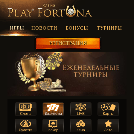
ИГРЫ
НОВОСТИ
БОНУСЫ
ТУРНИРЫ
РЕГИСТРАЦИЯ
Слоты
Джекпоты
LIVE
Карты
Видео
Рулетка
покер
Кено
Лото