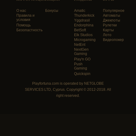
О нас
Бонусы
Amatic
Популярное
Правила и
Thunderkick
Автоматы
условия
Yggdrasil
Джекпоты
Помощь
Endorphina
Рулетки
Безопастность
BetSoft
Карты
Elk Studios
Лото
Microgaming
Видеопокер
NetEnt
NextGen
Gaming
Play'n GO
Push
Gaming
Quickspin
Playfortuna.com is operated by NETGLOBE
SERVICES LTD, Cyprus. Copyright © 2012-2018. All
right reserved.