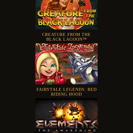
CREATURE FROM THE
BLACK LAGOON™
FAIRYTALE LEGENDS: RED
RIDING HOOD