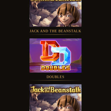
JACK AND THE BEANSTALK
DOUBLES