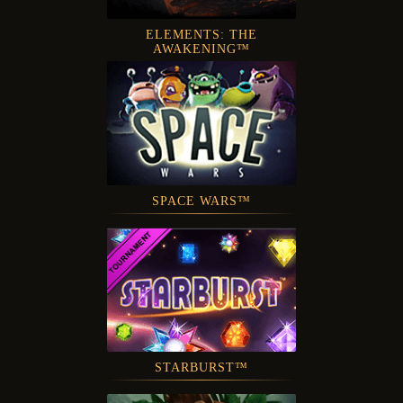
ELEMENTS: THE
AWAKENING™
SPACE WARS™
STARBURST™