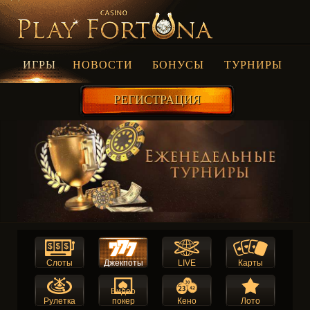
ИГРЫ
НОВОСТИ
БОНУСЫ
ТУРНИРЫ
РЕГИСТРАЦИЯ
Слоты
Джекпоты
LIVE
Карты
Видео
Рулетка
покер
Кено
Лото