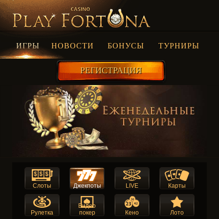
ИГРЫ
НОВОСТИ
БОНУСЫ
ТУРНИРЫ
РЕГИСТРАЦИЯ
Слоты
Джекпоты
LIVE
Карты
Видео
Рулетка
покер
Кено
Лото