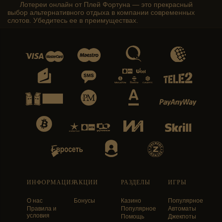
Лотереи онлайн от Плей Фортуна — это прекрасный
выбор альтернативного отдыха в компании современных
слотов. Убедитесь ее в преимуществах.
ИНФОРМАЦИЯ
АКЦИИ
РАЗДЕЛЫ
ИГРЫ
О нас
Бонусы
Казино
Популярное
Правила и
Популярное
Автоматы
условия
Помощь
Джекпоты