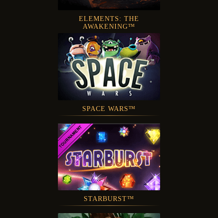
ELEMENTS: THE
AWAKENING™
SPACE WARS™
STARBURST™