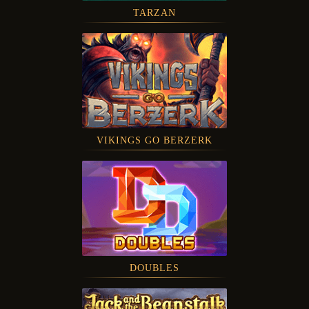
TARZAN
VIKINGS GO BERZERK
DOUBLES